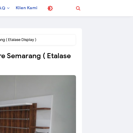
Klien Kami
AQ
g ( Etalase Display )
re Semarang ( Etalase