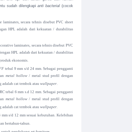
entu sudah dilengkapi
anti bacterial
(cocok
laminates, secara tehnis disebut PVC sheet
ngan HPL adalah dari kekuatan / durabilitas
rative laminates, secara tehnis disebut PVC
dengan HPL adalah dari kekuatan / durabilitas
 produk ekonomis.
FF
tebal 9 mm s/d 24 mm. Sebagai pengganti
kan
metal hollow
/ metal stud profil dengan
ing adalah cat tembok atau
wallpaper
.
RC
tebal 6 mm s.d 12 mm. Sebagai pengganti
kan
metal hollow
/ metal stud profil dengan
ing adalah cat tembok atau
wallpaper
.
3 mm s/d 12 mm sesuai kebutuhan. Kelebihan
kan bertahun-tahun.
 untuk pendukung art furniture.