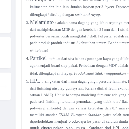
kalimantan dan lain lain. Jumlah lapisan per 3
layers
. Diprose
dilengkapi / dicelup dengan
resin anti rayap
.
Melaminto
: adalah nama dagang yang lebih tepatnya 
dari multipleks atau MDF dengan ketebalan 24 mm dan 1 sisi di
polyester berwarna putih mengkilat / doff. Polyester adalah se
pada produk-produk industri / kebutuhan umum. Benda umum y
white board.
Partikel
: terbuat dari sisa bahan / potongan kayu yang dile
agar menjadi board siap pakai. Perbedaan dengan MDF adalah da
tidak dilengkapi anti rayap.
Produk kami tidak menggunakan ma
HPL
:
singkatan dari nama dagang high pressure laminate, 
dari finishing airspray gun system. Karena dinilai lebih ekono
satuan LAME). Untuk beberapa modeling furniture ada yang h
pada sesi finishing, terutama permukaan yang tidak rata / flat
polyvinyl chloride) dengan variasi ketebalan dari 0,7 mm s
memiliki standar
EN438 European Standar
, yaitu
salah sat
diperbolehkan
menjual
produknya
ke
pasar di seluruh dunia
untuk dipergunakan oleh umum.
Karakter dari HPL adal