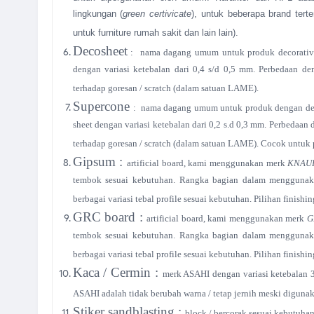
lingkungan (
green certivicate
), untuk beberapa brand tert
untuk furniture rumah sakit dan lain lain).
Decosheet
:
nama dagang umum untuk produk decorative 
dengan variasi ketebalan dari 0,4 s/d 0,5 mm. Perbedaan de
terhadap goresan / scratch (dalam satuan LAME).
Supercone
:
nama dagang umum untuk produk dengan deco
sheet dengan variasi ketebalan dari 0,2 s.d 0,3 mm. Perbedaan 
terhadap goresan / scratch (dalam satuan LAME). Cocok untuk
Gipsum :
artificial board, kami menggunakan merk
KNAU
tembok sesuai kebutuhan. Rangka bagian dalam mengguna
berbagai variasi tebal profile sesuai kebutuhan. Pilihan finish
GRC board :
artificial board, kami menggunakan merk
G
tembok sesuai kebutuhan. Rangka bagian dalam mengguna
berbagai variasi tebal profile sesuai kebutuhan. Pilihan finish
Kaca / Cermin :
merk ASAHI dengan variasi ketebalan 
ASAHI adalah tidak berubah warna / tetap jernih meski diguna
Stiker sandblasting :
block / bercorak sesuai kebutuhan