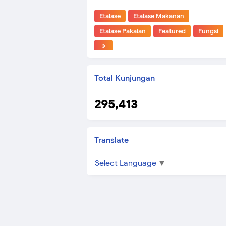
Etalase
Etalase Makanan
Etalase Pakaian
Featured
Fungsi
Total Kunjungan
295,413
Translate
Select Language
▼