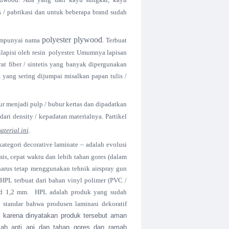
s / pabrikasi dan untuk beberapa brand sudah
polyester plywood
mempunyai nama
. Terbuat
lapisi oleh resin
polyester. Umumnya lapisan
rat fiber / sintetis yang banyak dipergunakan
ang sering dijumpai misalkan papan tulis /
bur menjadi pulp / bubur kertas dan dipadatkan
ri density / kepadatan materialnya. Partikel
terial ini
.
kategori decorative laminate – adalah evolusi
mis, cepat waktu dan lebih tahan gores (dalam
arus tetap menggunakan tehnik airspray gun
. HPL terbuat dari bahan vinyl polimer (PVC /
.d 1,2 mm.
HPL adalah produk yang sudah
u standar
bahwa produsen
laminasi
dekoratif
karena dinyatakan produk tersebut aman
ah anti api dan tahan gores dan ramah