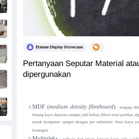
Etalase Display Showcase
Pertanyaan Seputar Material at
dipergunakan
MDF
(
medium density fibreboard
)
: sengaja di
batang kayu diproses sampai jadi bubur, diberi resin perekat, d
untuk kerapatan sampai dengan per milimeter. Jenis kayu y
homogen.
Multipleks
: terbuat dari irisan lapisan kayu asli / s