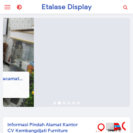
Etalase Display
Etalase Display Pakaian Unik - Furniture Semarang
Etalase Pakaian
Informasi Pindah Alamat Kantor
CV Kembangdjati Furniture