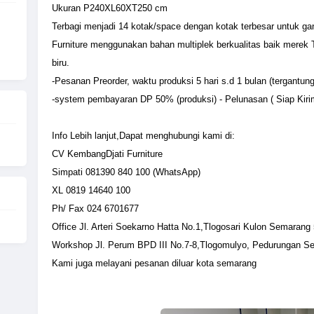
Ukuran P240XL60XT250 cm
Terbagi menjadi 14 kotak/space dengan kotak terbesar untuk ga
Furniture menggunakan bahan multiplek berkualitas baik merek 
biru.
-Pesanan Preorder, waktu produksi 5 hari s.d 1 bulan (tergantun
-system pembayaran DP 50% (produksi) - Pelunasan ( Siap Kiri
Info Lebih lanjut,Dapat menghubungi kami di:
CV KembangDjati Furniture
Simpati 081390 840 100 (WhatsApp)
XL 0819 14640 100
Ph/ Fax 024 6701677
Office Jl. Arteri Soekarno Hatta No.1,Tlogosari Kulon Semarang
Workshop Jl. Perum BPD III No.7-8,Tlogomulyo, Pedurungan S
Kami juga melayani pesanan diluar kota semarang