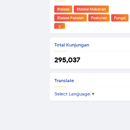
Etalase
Etalase Makanan
Etalase Pakaian
Featured
Fungsi
Total Kunjungan
295,037
Translate
Select Language
▼