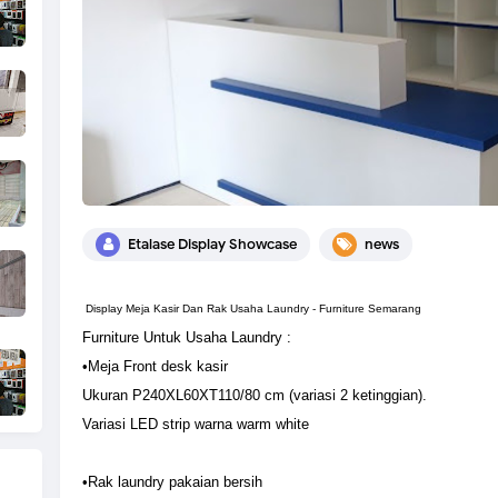
Etalase Display Showcase
news
Display Meja Kasir Dan Rak Usaha Laundry - Furniture Semarang
Furniture Untuk Usaha Laundry :
•Meja Front desk kasir
Ukuran P240XL60XT110/80 cm (variasi 2 ketinggian).
Variasi LED strip warna warm white
•Rak laundry pakaian bersih