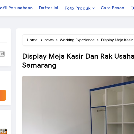
ofil Perusahaan
Daftar Isi
Cara Pesan
Foto Produk
F
Home
news
Working Experience
Display Meja Kasir 
Display Meja Kasir Dan Rak Usaha
Semarang